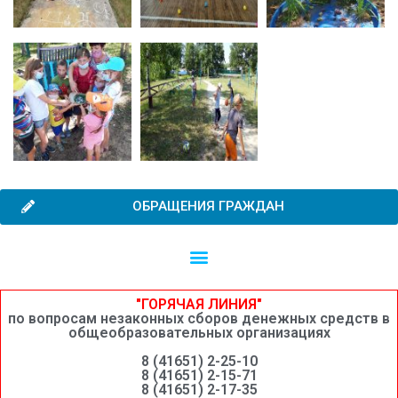
ОБРАЩЕНИЯ ГРАЖДАН
Независимая оценка качества образовательной деятельности
Сведения о среднемесячной заработной плате руководителей, их заместителей и главных бухгалтеров системы образования Шимановского округа
"ГОРЯЧАЯ ЛИНИЯ"
по вопросам незаконных сборов денежных средств в
общеобразовательных организациях
8 (41651) 2-25-10
8 (41651) 2-15-71
8 (41651) 2-17-35