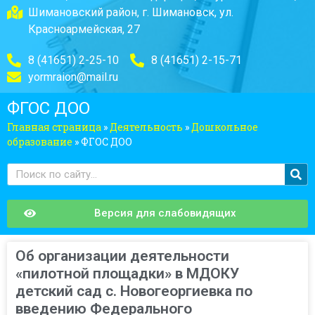
Шимановский район, г. Шимановск, ул.
Красноармейская, 27
8 (41651) 2-25-10
8 (41651) 2-15-71
yormraion@mail.ru
ФГОС ДОО
Главная страница
»
Деятельность
»
Дошкольное
образование
»
ФГОС ДОО
Версия для слабовидящих
Об организации деятельности
«пилотной площадки» в МДОКУ
детский сад с. Новогеоргиевка по
введению Федерального