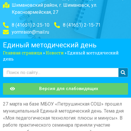
Шимановский район, г. Шимановск, ул.
Красноармейская, 27
8 (41651) 2-25-10
8 (41651) 2-15-71
yormraion@mail.ru
Единый методический день
Главная страница
»
Новости
»
Единый методический
день
Версия для слабовидящих
27 марта на базе МБОУ «Петрушинская СОШ» прошел
муниципальный Единый методический день. Тема дня
«Моя педагогическая технология: плюсы и минусы». В
работе практического семинара приняли участие