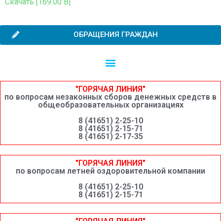
Скачать [169.00 B]
ОБРАЩЕНИЯ ГРАЖДАН
Независимая оценка качества образовательной деятельности
Сведения о среднемесячной заработной плате руководителей, их заместителей и главных бухгалтеров системы образования Шимановского округа
"ГОРЯЧАЯ ЛИНИЯ"
по вопросам незаконных сборов денежных средств в
общеобразовательных организациях
8 (41651) 2-25-10
8 (41651) 2-15-71
8 (41651) 2-17-35
"ГОРЯЧАЯ ЛИНИЯ"
по вопросам летней оздоровительной компании
8 (41651) 2-25-10
8 (41651) 2-15-71