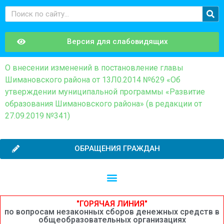
Версия для слабовидящих
О внесении изменений в постановление главы
Шимановского района от 13Л0.2014 №629 «Об
утверждении муниципальной программы «Развитие
образования Шимановского района» (в редакции от
27.09.2019 №341)
ОБРАЩЕНИЯ ГРАЖДАН
Независимая оценка качества образовательной деятельности
Сведения о среднемесячной заработной плате руководителей, их заместителей и главных бухгалтеров системы образования Шимановского округа
"ГОРЯЧАЯ ЛИНИЯ"
по вопросам незаконных сборов денежных средств в
общеобразовательных организациях