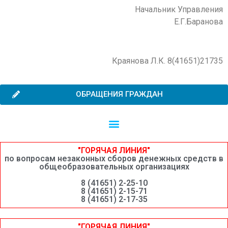
Начальник Управления
Е.Г.Баранова
Краянова Л.К. 8(41651)21735
ОБРАЩЕНИЯ ГРАЖДАН
Независимая оценка качества образовательной деятельности
Сведения о среднемесячной заработной плате руководителей, их заместителей и главных бухгалтеров системы образования Шимановского округа
"ГОРЯЧАЯ ЛИНИЯ"
по вопросам незаконных сборов денежных средств в
общеобразовательных организациях
8 (41651) 2-25-10
8 (41651) 2-15-71
8 (41651) 2-17-35
"ГОРЯЧАЯ ЛИНИЯ"