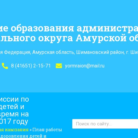
ие образования администр
льного округа Амурской о
я Федерация, Амурская область, Шимановский район, г. Ши
8 (41651) 2-15-71
yormraion@mail.ru
иссии по
детей и
время на
017 году
ая кампания
»
План работы
доровления детей и