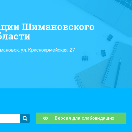
ации Шимановского
бласти
мановск, ул. Красноармейская, 27
Версия для слабовидящих