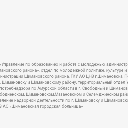
«Управление по образованию и работе с молодежью админист
ановского района», отдел по молодежной политике, культуре и
инистрации Шимановского района, ГКУ АО ЦНЗ г.Шимановска, Г
г. Шимановску и Шимановскому району, территориальный отдел 
потребнадзора по Амурской области в г. Свободный и Шиманов
бодненском, Шимановском,Мазановском и Селемджинском райо
еление надзорной деятельности по г. Шимановску и Шимановск
З АО «Шимановская городская больница»