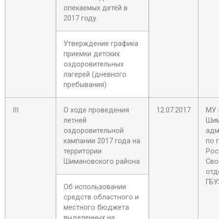
опекаемых детей в
2017 году.
Утверждение графика
приемки детских
оздоровительных
лагерей (дневного
пребывания)
III
О ходе проведения
12.07.2017
МУ 
летней
Шим
оздоровительной
адм
кампании 2017 года на
по 
территории
Рос
Шимановского района
Сво
отд
ГБУ
Об использовании
средств областного и
местного бюджета
выделенных на