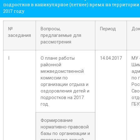
подростков в каникулярное (летнее) время на территори
2017 году
№
Вопросы,
Период
Док
заседания
предлагаемые для
рассмотрения
I
О плане работы
14.04.2017
МУ 
районной
Шим
межведомственной
адм
комиссии по
по 
организации отдыха и
Рос
оздоровления детей и
Сво
подростков на 2017
отд
год.
ГБУ
Формирование
нормативно-правовой
базы по организации и