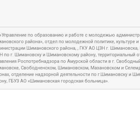
«Управление по образованию и работе с молодежью админист
ановского района», отдел по молодежной политике, культуре и
инистрации Шимановского района, , ГКУ АО ЦЗН г. Шимановска,
Н по г. Шимановску и Шимановскому району, территориальный о
авления Роспотребнадзора по Амурской области в г. Свободный
ановске, Свободненском, Шимановском, Мазановском и Селе
онах, отделение надзорной деятельности по г.Шимановску и Ш
ону, ГБУЗ АО «Шимановская городская больница».