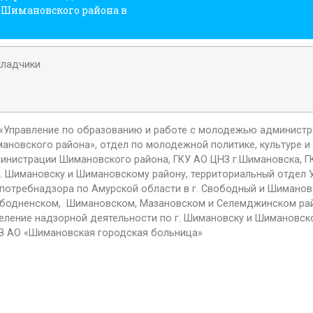
и Шимановского района в
ладчики
«Управление по образованию и работе с молодежью админист
ановского района», отдел по молодежной политике, культуре и
инистрации Шимановского района, ГКУ АО ЦНЗ г.Шимановска, Г
г. Шимановску и Шимановскому району, территориальный отдел 
потребнадзора по Амурской области в г. Свободный и Шиманов
бодненском, Шимановском, Мазановском и Селемджинском рай
еление надзорной деятельности по г. Шимановску и Шимановск
З АО «Шимановская городская больница»