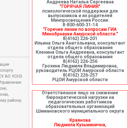
Андреева Наталья Сергеевна
"ГОРЯЧАЯ ЛИНИЯ"
психологической поддержки для
выпускников и их родителей
Минпросвещения России:
8-800-600-31-14
"Горячие линии по вопросам ГИА
Минобрнауки Амурской области:"
8(4162) 226-201
Ильина Ольга Анатольевна, консультант
отдела общего образования
Кленина Ольга Андреевна, консультант
отдела общего образования
8(4162) 226-256
рации
Грозина Людмила Владимировна,
руководитель РЦОИ Амурской области
 спорту
8(4162) 226-257
КУ АО УСНЗ
РЦОИ Амурской области
Управления
ске,
Ответственное лицо за снижение
нах,
бюрократической нагрузки на
ому району,
педагогических работников
образовательных организаций
Шимановского муниципального округа
Краянова
Людмила Кузьминична,