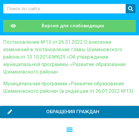
Версия для слабовидящих
Постановление №13 от 26.01.2022 О внесении
изменений в постановление главы Шимановского
района от 13.10.2014 №629 «Об утверждении
муниципальной программы «Развитие образования
Шимановского района»
Муниципальная программа «Развитие образования
Шимановского района» (в редакции от 26.01.2022 №13)
ОБРАЩЕНИЯ ГРАЖДАН
Независимая оценка качества образовательной деятельности
Сведения о среднемесячной заработной плате руководителей, их заместителей и главных бухгалтеров системы образования Шимановского округа