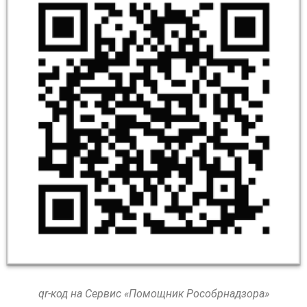
qr-код на Сервис «Помощник Рособрнадзора»