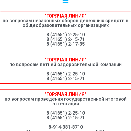
Независимая оценка качества образовательной деятельности
Сведения о среднемесячной заработной плате руководителей, их заместителей и главных бухгалтеров системы образования Шимановского округа
"ГОРЯЧАЯ ЛИНИЯ"
по вопросам незаконных сборов денежных средств в
общеобразовательных организациях
8 (41651) 2-25-10
8 (41651) 2-15-71
8 (41651) 2-17-35
"ГОРЯЧАЯ ЛИНИЯ"
по вопросам летней оздоровительной компании
8 (41651) 2-25-10
8 (41651) 2-15-71
"ГОРЯЧАЯ ЛИНИЯ"
по вопросам проведения государственной итоговой
аттестации
8 (41651) 2-25-10
8 (41651) 2-15-71
8-914-381-8710