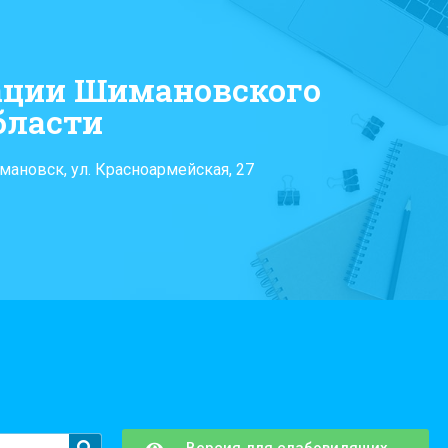
ации Шимановского
бласти
мановск, ул. Красноармейская, 27
Версия для слабовидящих