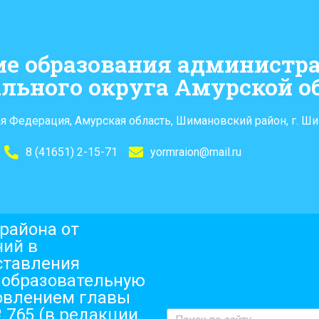
ие образования администр
льного округа Амурской о
я Федерация, Амурская область, Шимановский район, г. Ши
8 (41651) 2-15-71
yormraion@mail.ru
района от
ний в
ставления
 образовательную
овлением главы
 765 (в редакции