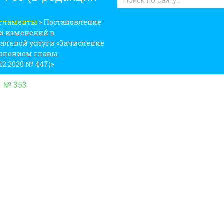
егламенты
»
Постановление
ии изменений в
льной услуги «Зачисление
овлением главы
12.2020 № 447)»
1 № 353