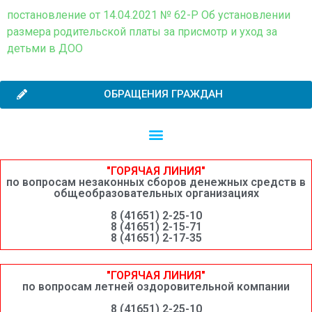
постановление от 14.04.2021 № 62-Р Об установлении
размера родительской платы за присмотр и уход за
детьми в ДОО
ОБРАЩЕНИЯ ГРАЖДАН
Независимая оценка качества образовательной деятельности
Сведения о среднемесячной заработной плате руководителей, их заместителей и главных бухгалтеров системы образования Шимановского округа
"ГОРЯЧАЯ ЛИНИЯ"
по вопросам незаконных сборов денежных средств в
общеобразовательных организациях
8 (41651) 2-25-10
8 (41651) 2-15-71
8 (41651) 2-17-35
"ГОРЯЧАЯ ЛИНИЯ"
по вопросам летней оздоровительной компании
8 (41651) 2-25-10