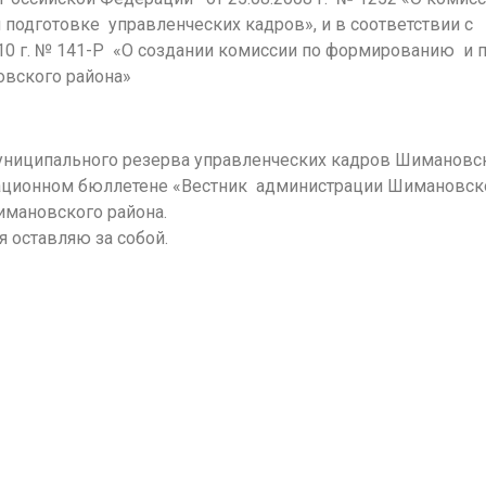
одготовке управленческих кадров», и в соответствии с
10 г. № 141-Р «О создании комиссии по формированию и 
овского района»
ниципального резерва управленческих кадров Шимановск
ационном бюллетене «Вестник администрации Шимановско
мановского района.
 оставляю за собой.