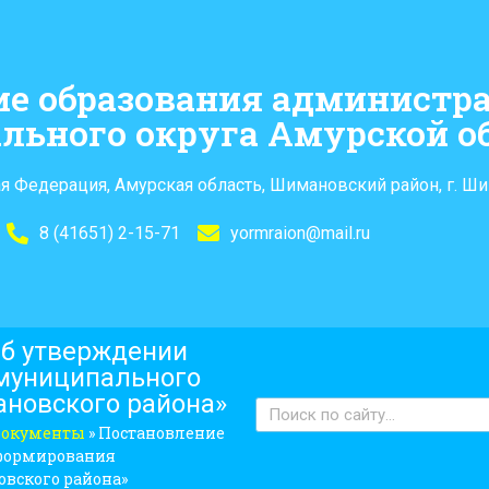
ие образования администр
льного округа Амурской о
я Федерация, Амурская область, Шимановский район, г. Ши
8 (41651) 2-15-71
yormraion@mail.ru
Об утверждении
муниципального
ановского района»
документы
»
Постановление
е формирования
вского района»