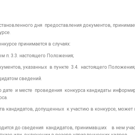
 установленного дня предоставления документов, принима
урсе.
нкурсе принимается в случаях:
 п. 3.3. настоящего Положения;
ументов, указанных в пункте 3.4. настоящего Положения
дидатом сведений.
и о дате и месте проведения конкурса кандидаты информи
рса.
ств кандидатов, допущенных к участию в конкурсе, может
одится до сведения кандидатов, принимавших в нем учас
отказе или включении в резерв управленческих кадров.