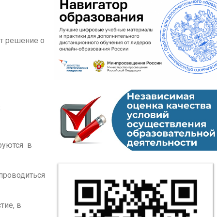
ет решение о
;
руются в
 проводиться
тие, в