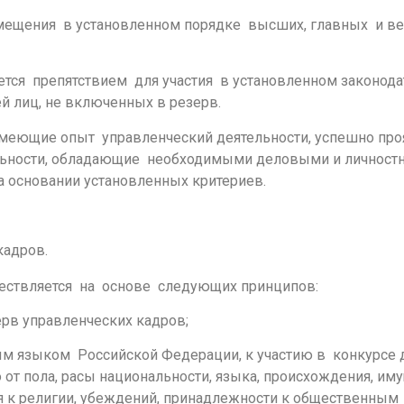
замещения в установленном порядке высших, главных и 
тся препятствием для участия в установленном законод
 лиц, не включенных в резерв.
, имеющие опыт управленческий деятельности, успешно пр
ельности, обладающие необходимыми деловыми и личнос
 основании установленных критериев.
кадров.
ществляется на основе следующих принципов:
рв управленческих кадров;
м языком Российской Федерации, к участию в конкурсе 
 от пола, расы национальности, языка, происхождения, им
я к религии, убеждений, принадлежности к общественным