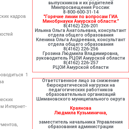
выпускников и их родителей
Минпросвещения России:
8-800-600-31-14
ских кадров
"Горячие линии по вопросам ГИА
Минобрнауки Амурской области:"
8(4162) 226-201
Ильина Ольга Анатольевна, консультант
ностей
отдела общего образования
Кленина Ольга Андреевна, консультант
отдела общего образования
8(4162) 226-256
Грозина Людмила Владимировна,
руководитель РЦОИ Амурской области
8(4162) 226-257
РЦОИ Амурской области
роводиться 1
Ответственное лицо за снижение
ва
бюрократической нагрузки на
педагогических работников
образовательных организаций
Шимановского муниципального округа
ческих
ом Интернет-
Краянова
Людмила Кузьминична,
заместитель начальника Управления
ументов,
образования администрации