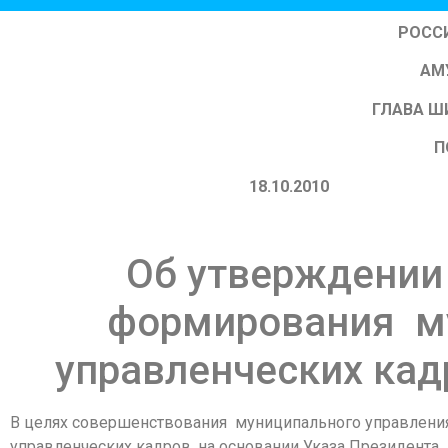
РОСС
АМ
ГЛАВА Ш
П
18.10.
Об утверждении
формирования му
управленческих ка
В целях совершенствования муниципального управлени
управленческих кадров, на основании Указа Президента