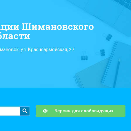
ации Шимановского
бласти
мановск, ул. Красноармейская, 27
Версия для слабовидящих