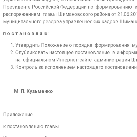
Президенте Российской Федерации по формированию и п
распоряжением главы Шимановского района от 21.06.20
муниципального резерва управленческих кадров Шиман
п о с т а н о в л я ю:
Утвердить Положение о порядке формирования му
Опубликовать настоящее постановление в информ
на официальном Интернет-сайте администрации Ши
Контроль за исполнением настоящего постановления
М. П. Кузьменко
Приложение
к постановлению главы