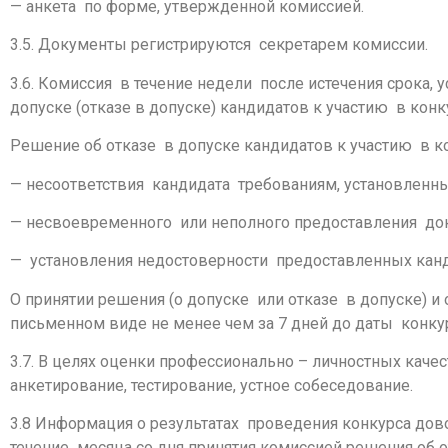
— анкета по форме, утвержденной комиссией.
3.5. Документы регистрируются секретарем комиссии.
3.6. Комиссия в течение недели после истечения срока,
допуске (отказе в допуске) кандидатов к участию в конк
Решение об отказе в допуске кандидатов к участию в ко
— несоответствия кандидата требованиям, установленным
— несвоевременного или неполного предоставления док
— установления недостоверности предоставленных кан
О принятии решения (о допуске или отказе в допуске) 
письменном виде не менее чем за 7 дней до даты конку
3.7. В целях оценки профессионально – личностных каче
анкетирование, тестирование, устное собеседование.
3.8 Информация о результатах проведения конкурса дов
течение месяца со дня принятия комиссией решения об 