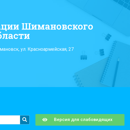
ации Шимановского
бласти
мановск, ул. Красноармейская, 27
Версия для слабовидящих