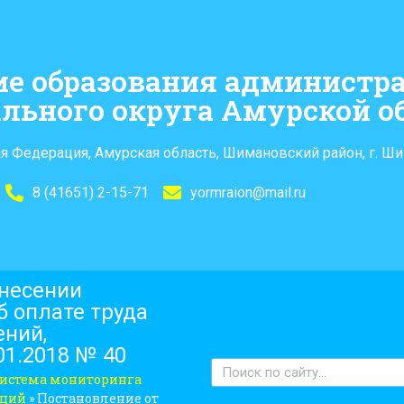
ие образования администр
льного округа Амурской о
я Федерация, Амурская область, Шимановский район, г. Ши
8 (41651) 2-15-71
yormraion@mail.ru
внесении
 оплате труда
ений,
01.2018 № 40
истема мониторинга
аций
»
Постановление от