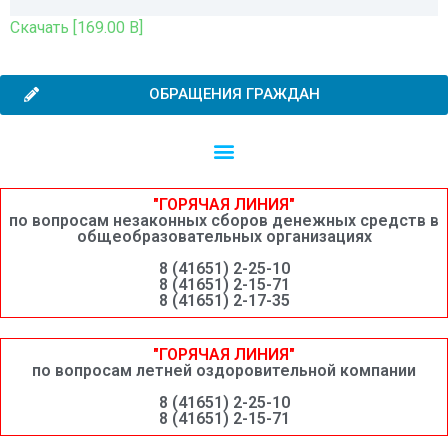
Скачать [169.00 B]
ОБРАЩЕНИЯ ГРАЖДАН
Независимая оценка качества образовательной деятельности
Сведения о среднемесячной заработной плате руководителей, их заместителей и главных бухгалтеров системы образования Шимановского округа
"ГОРЯЧАЯ ЛИНИЯ"
по вопросам незаконных сборов денежных средств в
общеобразовательных организациях
8 (41651) 2-25-10
8 (41651) 2-15-71
8 (41651) 2-17-35
"ГОРЯЧАЯ ЛИНИЯ"
по вопросам летней оздоровительной компании
8 (41651) 2-25-10
8 (41651) 2-15-71