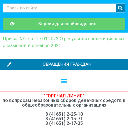
Версия для слабовидящих
Приказ №27 от 27.01.2022 О результатах репетиционных
экзаменов в декабре 2021
ОБРАЩЕНИЯ ГРАЖДАН
Независимая оценка качества образовательной деятельности
Сведения о среднемесячной заработной плате руководителей, их заместителей и главных бухгалтеров системы образования Шимановского округа
"ГОРЯЧАЯ ЛИНИЯ"
по вопросам незаконных сборов денежных средств в
общеобразовательных организациях
8 (41651) 2-25-10
8 (41651) 2-15-71
8 (41651) 2-17-35