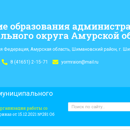
ие образования администр
льного округа Амурской о
я Федерация, Амурская область, Шимановский район, г. Ши
8 (41651) 2-15-71
yormraion@mail.ru
 муниципального
рганизация работы со
иказ от 15.12.2021 №281 Об