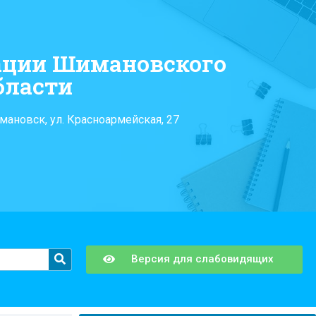
ации Шимановского
бласти
мановск, ул. Красноармейская, 27
Версия для слабовидящих