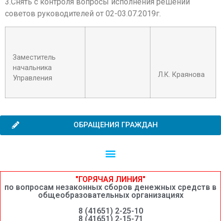
3.Снять с контроля вопросы исполнения решений
советов руководителей от 02-03.07.2019г.
Заместитель
начальника
Л.К. Краянова
Управления
ОБРАЩЕНИЯ ГРАЖДАН
Независимая оценка качества образовательной деятельности
Сведения о среднемесячной заработной плате руководителей, их заместителей и главных бухгалтеров системы образования Шимановского округа
"ГОРЯЧАЯ ЛИНИЯ"
по вопросам незаконных сборов денежных средств в
общеобразовательных организациях
8 (41651) 2-25-10
8 (41651) 2-15-71