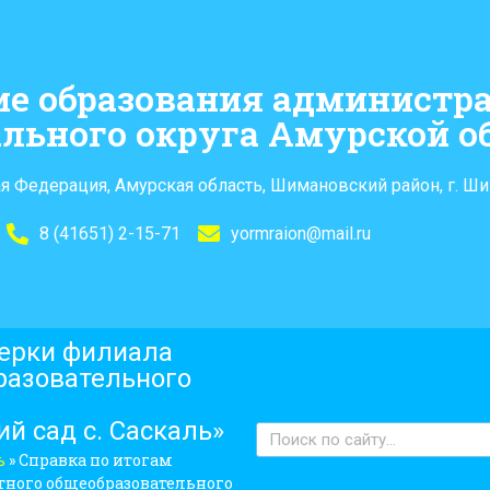
ие образования администр
льного округа Амурской о
я Федерация, Амурская область, Шимановский район, г. Ши
8 (41651) 2-15-71
yormraion@mail.ru
верки филиала
разовательного
й сад с. Саскаль»
ь
»
Справка по итогам
ного общеобразовательного