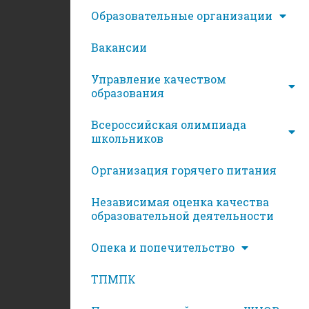
Образовательные организации
Вакансии
Управление качеством
образования
Всероссийская олимпиада
школьников
Организация горячего питания
Независимая оценка качества
образовательной деятельности
Опека и попечительство
ТПМПК