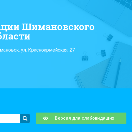
ации Шимановского
бласти
мановск, ул. Красноармейская, 27
Версия для слабовидящих