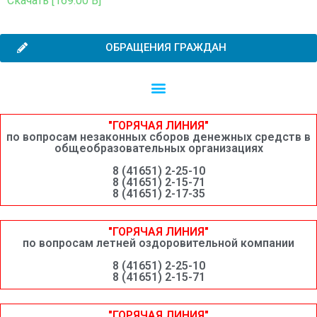
Скачать [169.00 B]
ОБРАЩЕНИЯ ГРАЖДАН
Независимая оценка качества образовательной деятельности
Сведения о среднемесячной заработной плате руководителей, их заместителей и главных бухгалтеров системы образования Шимановского округа
"ГОРЯЧАЯ ЛИНИЯ"
по вопросам незаконных сборов денежных средств в
общеобразовательных организациях
8 (41651) 2-25-10
8 (41651) 2-15-71
8 (41651) 2-17-35
"ГОРЯЧАЯ ЛИНИЯ"
по вопросам летней оздоровительной компании
8 (41651) 2-25-10
8 (41651) 2-15-71
"ГОРЯЧАЯ ЛИНИЯ"