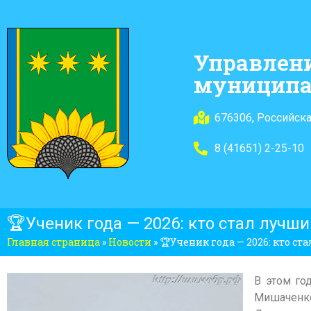
Управлен
муниципа
676306, Российска
8 (41651) 2-25-10
🏆Ученик года — 2026: кто стал лучш
Главная страница
»
Новости
»
🏆Ученик года — 2026: кто с
В этом го
Мишаченко