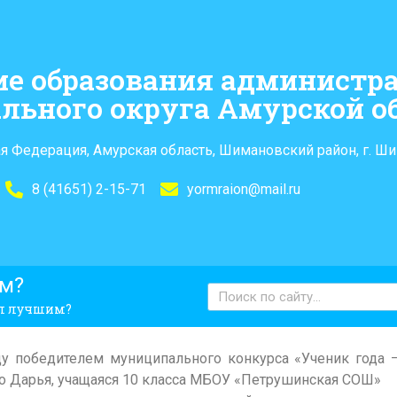
ие образования администр
льного округа Амурской о
я Федерация, Амурская область, Шимановский район, г. Ши
8 (41651) 2-15-71
yormraion@mail.ru
им?
тал лучшим?
ду победителем муниципального конкурса «Ученик года —
 Дарья, учащаяся 10 класса МБОУ «Петрушинская СОШ»