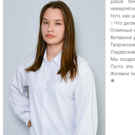
Даша пок
невероятн
того, как 
✨Что дела
Отличные 
Активное 
Творчески
Лидерские
Мы поздра
Пусть эта
Желаем те
🌟