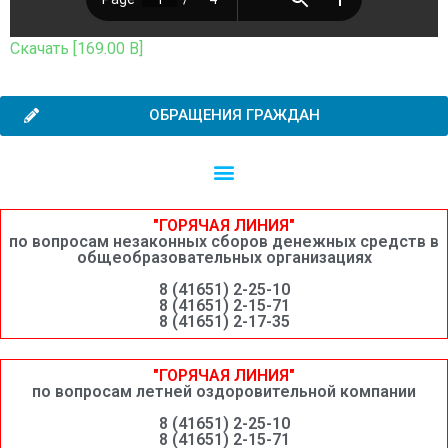
Скачать [169.00 B]
ОБРАЩЕНИЯ ГРАЖДАН
Независимая оценка качества образовательной деятельности
Сведения о среднемесячной заработной плате руководителей, их заместителей и главных бухгалтеров системы образования Шимановского округа
"ГОРЯЧАЯ ЛИНИЯ"
по вопросам незаконных сборов денежных средств в
общеобразовательных организациях
8 (41651) 2-25-10
8 (41651) 2-15-71
8 (41651) 2-17-35
"ГОРЯЧАЯ ЛИНИЯ"
по вопросам летней оздоровительной компании
8 (41651) 2-25-10
8 (41651) 2-15-71