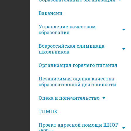
Вакансии
Управление качеством
образования
Всероссийская олимпиада
школьников
Организация горячего питания
Независимая оценка качества
образовательной деятельности
Опека и попечительство
ТПМПК
Проект адресной помощи ШНОР
«500+»