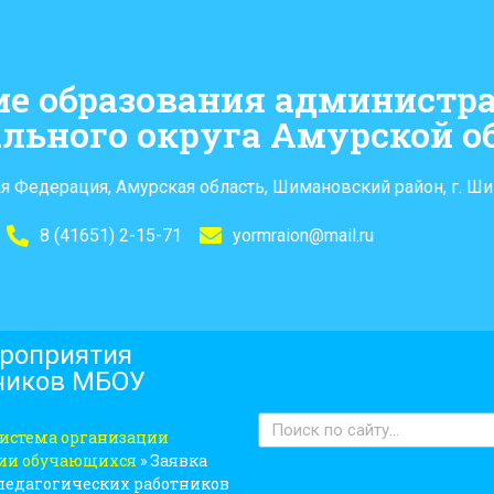
ие образования администр
льного округа Амурской о
я Федерация, Амурская область, Шимановский район, г. Ши
8 (41651) 2-15-71
yormraion@mail.ru
ероприятия
тников МБОУ
истема организации
ции обучающихся
»
Заявка
педагогических работников