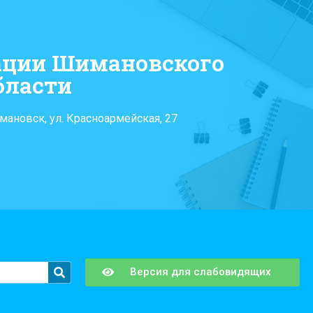
ации Шимановского
бласти
мановск, ул. Красноармейская, 27
Версия для слабовидящих