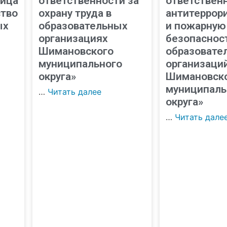
лица
ответственности за
ответственн
ство
охрану труда в
антитеррор
ых
образовательных
и пожарную
организациях
безопаснос
Шимановского
образовате
муниципального
организаци
округа»
Шимановск
муниципаль
…
Читать далее
округа»
…
Читать дале