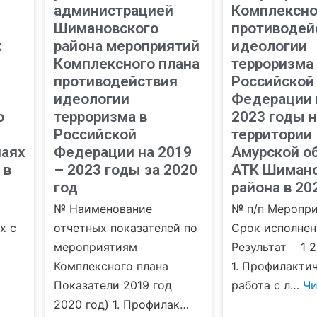
администрацией
Комплексно
Шимановского
противодей
х
района мероприятий
идеологии
Комплексного плана
терроризма 
противодействия
Российской
идеологии
Федерации 
о
терроризма в
2023 годы н
Российской
территории
чаях
Федерации на 2019
Амурской о
 в
– 2023 годы за 2020
АТК Шимано
год
района в 20
№ Наименование
№ п/п Меропр
х с
отчетных показателей по
Срок исполнен
мероприятиям
Результат 1 
Комплексного плана
1. Профилакти
Показатели 2019 год
работа с л…
Чи
2020 год) 1. Профилак…