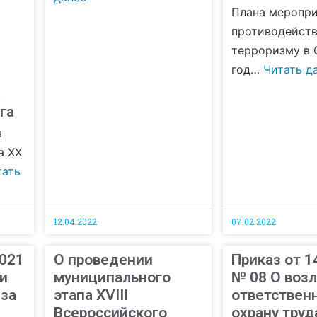
Плана меропри
противодейст
терроризму в 
год…
Читать д
х
га
я
а XX
тать
12.04.2022
07.02.2022
2021
О проведении
Приказ от 1
и
муниципального
№ 08 О воз
 за
этапа XVIII
ответственн
Всероссийского
охрану труд