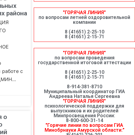
льных
ях района
"ГОРЯЧАЯ ЛИНИЯ"
по вопросам летней оздоровительной
ЦИЯ
компании
ГО
8 (41651) 2-25-10
8 (41651) 2-15-71
НОЕ
"ГОРЯЧАЯ ЛИНИЯ"
по вопросам проведения
государственной итоговой аттестации
о
 работе с
8 (41651) 2-25-10
8 (41651) 2-15-71
ДМИН…
8-914-381-8710
Муниципальный координатор ГИА
Андреева Наталья Сергеевна
"ГОРЯЧАЯ ЛИНИЯ"
психологической поддержки для
выпускников и их родителей
Минпросвещения России:
 о
8-800-600-31-14
ю
"Горячие линии по вопросам ГИА
Минобрнауки Амурской области:"
ий
8(4162) 226-201