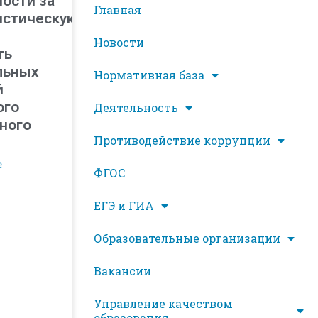
ости за
Главная
истическую
Новости
ть
льных
Нормативная база
й
ого
Деятельность
ного
Противодействие коррупции
е
ФГОС
ЕГЭ и ГИА
Образовательные организации
Вакансии
Управление качеством
образования