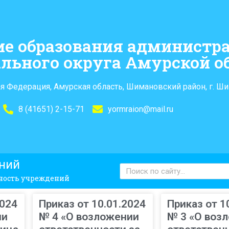
ие образования администр
льного округа Амурской о
я Федерация, Амурская область, Шимановский район, г. Ши
8 (41651) 2-15-71
yormraion@mail.ru
ений
сность учреждений
2024
Приказ от 10.01.2024
Приказ от 1
ии
№ 4 «О возложении
№ 3 «О воз