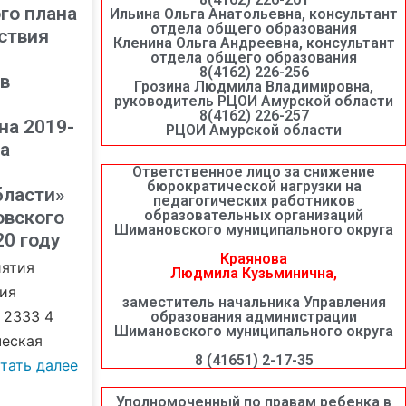
го плана
Ильина Ольга Анатольевна, консультант
отдела общего образования
ствия
Кленина Ольга Андреевна, консультант
отдела общего образования
8(4162) 226-256
в
Грозина Людмила Владимировна,
руководитель РЦОИ Амурской области
8(4162) 226-257
на 2019-
РЦОИ Амурской области
а
Ответственное лицо за снижение
бюрократической нагрузки на
бласти»
педагогических работников
вского
образовательных организаций
Шимановского муниципального округа
20 году
Краянова
иятия
Людмила Кузьминична,
ия
заместитель начальника Управления
2 2333 4
образования администрации
Шимановского муниципального округа
ческая
8 (41651) 2-17-35
тать далее
Уполномоченный по правам ребенка в