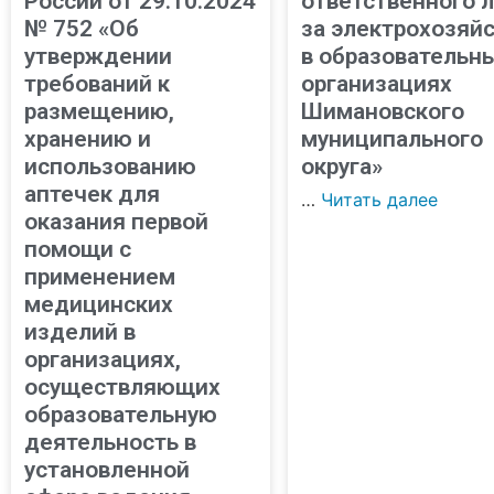
России от 29.10.2024
ответственного 
№ 752 «Об
за электрохозяй
утверждении
в образовательн
требований к
организациях
размещению,
Шимановского
хранению и
муниципального
использованию
округа»
аптечек для
…
Читать далее
оказания первой
помощи с
применением
медицинских
изделий в
организациях,
осуществляющих
образовательную
деятельность в
установленной