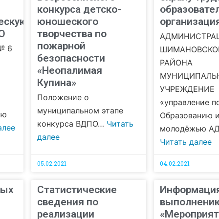
конкурса детско-
образовате
ескую
юношеского
организаци
О
творчества по
АДМИНИСТРА
пожарной
№ 6
ШИМАНОВСКО
безопасности
РАЙОНА
«Неопалимая
МУНИЦИПАЛЬ
Купина»
УЧРЕЖДЕНИЕ
Положение о
«управление п
муниципальном этапе
ую
Образованию и
конкурса ВДПО…
Читать
алее
молодёжью А
далее
Читать далее
05.02.2021
04.02.2021
ных
Статистические
Информация
сведения по
выполнени
реализации
«Мероприят