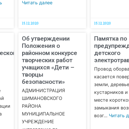
ь
Читать далее
15.12.2020
15.12.2020
Об утверждении
Памятка по
Положения о
предупреж
еской
районном конкурсе
детского
творческих работ
электротра
учащихся «Дети –
Провод оборва
творцы
касается пове
безопасности»
земли, деревье
е
АДМИНИСТРАЦИЯ
кустарников и 
ой
ШИМАНОВСКОГО
месте коротко
ации
РАЙОНА
замыкания во
а
МУНИЦИПАЛЬНОЕ
возг…
Читать 
УЧРЕЖДЕНИЕ