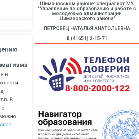
Шимановском районе: специалист МУ
"Управление по образованию и работе с
молодежью администрации
Шимановского района"
ПЕТРОВЕЦ НАТАЛЬЯ АНАТОЛЬЕВНА
8 (41651) 2-15-71
дению
вматизма
н и
рхности
в,
т.п. В
го
зможно
далее