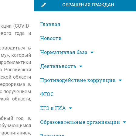
ОБРАЩЕНИЯ ГРАЖДАН
Главная
кции (COVID-
ового года и
Новости
роводиться в
Нормативная база
зму», который
профилактики
Деятельность
в Российской
ской области
Противодействие коррупции
терроризма в
 с поручением
ФГОС
ой области,
ЕГЭ и ГИА
ебный год, в
Образовательные организации
 обучающимся
воспитание»,
Вакансии