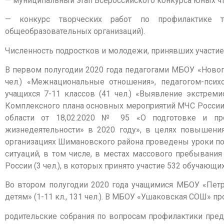
— муниципальный этап Всероссийского конкурса юных чте
— конкурс творческих работ по профилактике 
общеобразовательных организаций).
Численность подростков и молодежи, принявших участие 
В первом полугодии 2020 года педагогами МБОУ «Новог
чел.) «Межнациональные отношения», педагогом-пси
учащихся 7-11 классов (41 чел.) «Выявление экстреми
Комплексного плана основных мероприятий МЧС России 
области от 18,02.2020 № 95 «О подготовке и про
жизнедеятельности» в 2020 году», в целях повышени
организациях Шимановского района проведены уроки по
ситуаций, в том числе, в местах массового пребывани
России (3 чел.), в которых принято участие 532 обучающих
Во втором полугодии 2020 года учащимися МБОУ «Пе
детям» (1-11 кл., 131 чел.). В МБОУ «Ушаковская СОШ» 
родительские собрания по вопросам профилактики пред