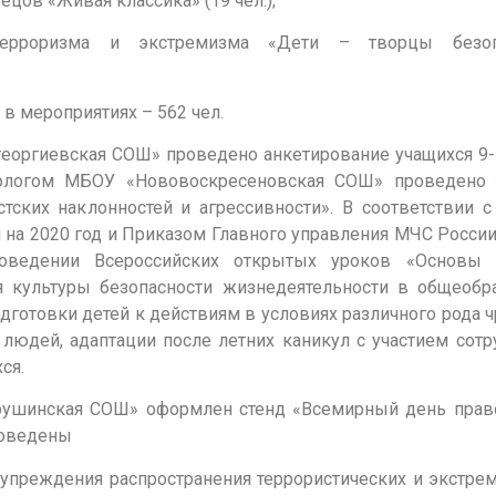
цов «Живая классика» (19 чел.);
терроризма и экстремизма «Дети – творцы безоп
в мероприятиях – 562 чел.
еоргиевская СОШ» проведено анкетирование учащихся 9-1
хологом МБОУ «Нововоскресеновская СОШ» проведено 
стских наклонностей и агрессивности». В соответствии 
на 2020 год и Приказом Главного управления МЧС России
ведении Всероссийских открытых уроков «Основы б
я культуры безопасности жизнедеятельности в общеобр
дготовки детей к действиям в условиях различного рода
я людей, адаптации после летних каникул с участием со
ся.
трушинская СОШ» оформлен стенд «Всемирный день пра
проведены
упреждения распространения террористических и экстрем