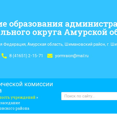
ие образования администр
льного округа Амурской о
я Федерация, Амурская область, Шимановский район, г. Ши
8 (41651) 2-15-71
yormraion@mail.ru
ической комиссии
а
сность учреждений
»
 заседание
вского района