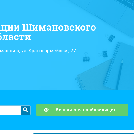
ации Шимановского
бласти
мановск, ул. Красноармейская, 27
Версия для слабовидящих