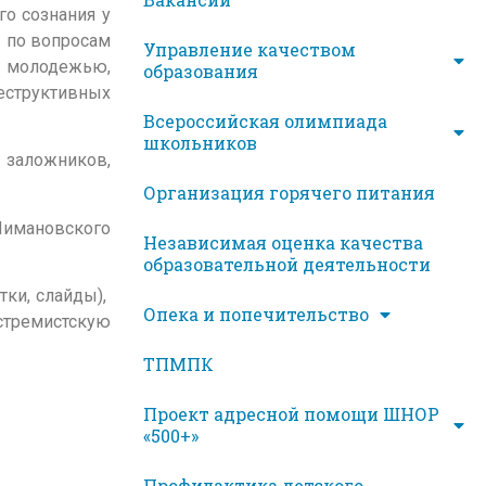
о сознания у
 по вопросам
Управление качеством
и молодежью,
образования
еструктивных
Всероссийская олимпиада
школьников
заложников,
Организация горячего питания
Шимановского
Независимая оценка качества
образовательной деятельности
тки, слайды),
Опека и попечительство
стремистскую
ТПМПК
Проект адресной помощи ШНОР
«500+»
Профилактика детского