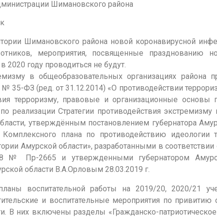
администрации Шимановского района
к
итории Шимановского района новой коронавирусной инфе
ботников, мероприятия, посвященные празднованию н
в 2020 году проводиться не будут.
емизму в общеобразовательных организациях района п
№ 35-ФЗ (ред. от 31.12.2014) «О противодействии террори
вия терроризму, правовые и организационные основы 
по реализации Стратегии противодействия экстремизму 
области, утверждённым постановлением губернатора Амур
ю Комплексного плана по противодействию идеологии 
тории Амурской области», разработанными в соответствии
018 № Пр-2665 и утвержденными губернатором Амурск
ской области В.А.Орловым 28.03.2019 г.
ланы воспитательной работы на 2019/20, 2020/21 уч
етительские и воспитательные мероприятия по привитию
и. В них включены разделы «Гражданско-патриотическое 