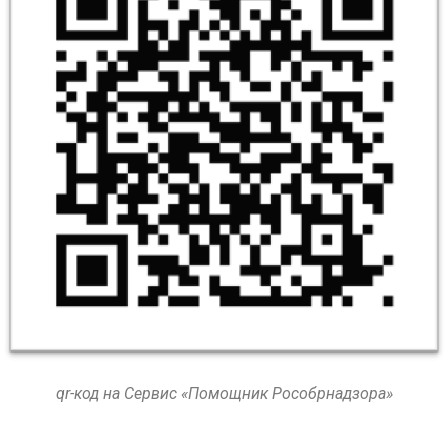
qr-код на Сервис «Помощник Рособрнадзора»