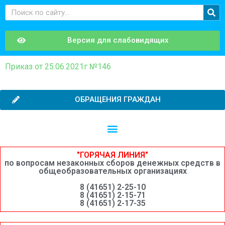
Версия для слабовидящих
Приказ от 25.06.2021г №146
ОБРАЩЕНИЯ ГРАЖДАН
Независимая оценка качества образовательной деятельности
Сведения о среднемесячной заработной плате руководителей, их заместителей и главных бухгалтеров системы образования Шимановского округа
"ГОРЯЧАЯ ЛИНИЯ"
по вопросам незаконных сборов денежных средств в
общеобразовательных организациях
8 (41651) 2-25-10
8 (41651) 2-15-71
8 (41651) 2-17-35