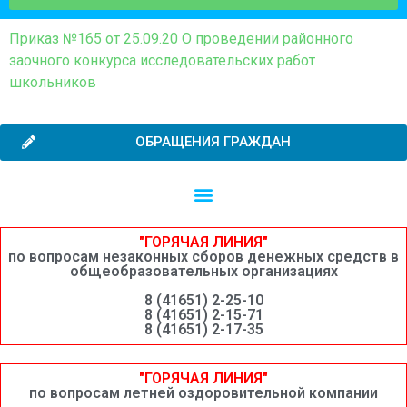
Приказ №165 от 25.09.20 О проведении районного
заочного конкурса исследовательских работ
школьников
ОБРАЩЕНИЯ ГРАЖДАН
Независимая оценка качества образовательной деятельности
Сведения о среднемесячной заработной плате руководителей, их заместителей и главных бухгалтеров системы образования Шимановского округа
"ГОРЯЧАЯ ЛИНИЯ"
по вопросам незаконных сборов денежных средств в
общеобразовательных организациях
8 (41651) 2-25-10
8 (41651) 2-15-71
8 (41651) 2-17-35
"ГОРЯЧАЯ ЛИНИЯ"
по вопросам летней оздоровительной компании