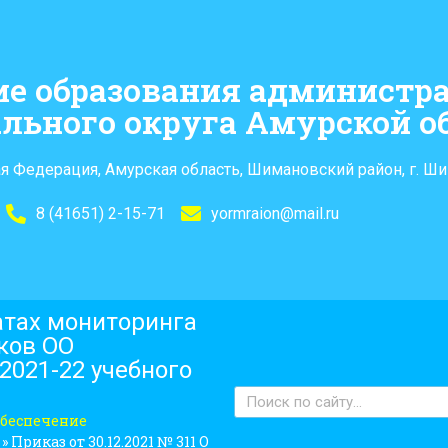
ие образования администр
льного округа Амурской о
я Федерация, Амурская область, Шимановский район, г. Ши
8 (41651) 2-15-71
yormraion@mail.ru
татах мониторинга
ков ОО
2021-22 учебного
беспечение
»
Приказ от 30.12.2021 № 311 О