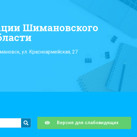
ации Шимановского
бласти
мановск, ул. Красноармейская, 27
Версия для слабовидящих