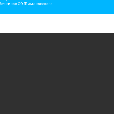
аботников ОО Шимановского