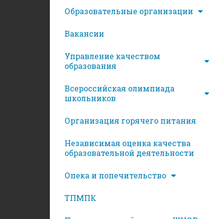
Образовательные организации
Вакансии
Управление качеством
образования
Всероссийская олимпиада
школьников
Организация горячего питания
Независимая оценка качества
образовательной деятельности
Опека и попечительство
ТПМПК