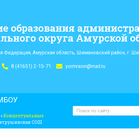
ие образования администр
льного округа Амурской о
я Федерация, Амурская область, Шимановский район, г. Ши
8 (41651) 2-15-71
yormraion@mail.ru
 МБОУ
»
Концептуальные
Петрушинская СОШ